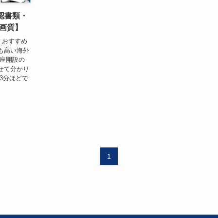
認書類・
画質】
くおすすめ
も高い海外
口座開設の
せて分かり
3分ほどで
1