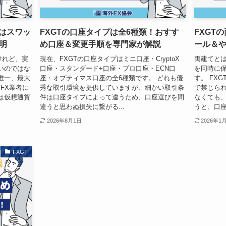
ンはスワッ
FXGTの口座タイプは全6種類！おすす
FXGT
明
め口座＆変更手順を専門家が解説
ール＆
けれど、実
現在、FXGTの口座タイプはミニ口座・CryptoX
両建てと
いのではな
口座・スタンダード+口座・プロ口座・ECN口
を同時に
を唯一、最大
座・オプティマス口座の全6種類です。 どれも優
す。 FX
外FX業者に
秀な取引環境を提供していますが、細かい取引条
で禁じら
は仮想通貨
件は口座タイプによって違うため、口座選びを間
なくても
違うと思わぬ損失に繋がる...
うと、口座凍
2026年8月1日
2026年1
FXGT