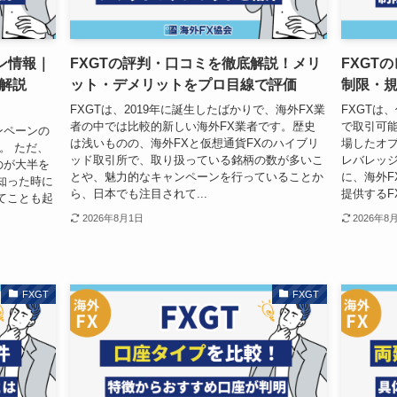
ン情報｜
FXGTの評判・口コミを徹底解説！メリ
FXGT
解説
ット・デメリットをプロ目線で評価
制限・
FXGTは、2019年に誕生したばかりで、海外FX業
FXGTは
者の中では比較的新しい海外FX業者です。歴史
で取引可能
ンペーンの
は浅いものの、海外FXと仮想通貨FXのハイブリ
場したオプ
。 ただ、
ッド取引所で、取り扱っている銘柄の数が多いこ
レバレッジ
のが大半を
とや、魅力的なキャンペーンを行っていることか
に、海外F
知った時に
ら、日本でも注目されて...
提供するFX
てことも起
2026年8月1日
2026年8
FXGT
FXGT