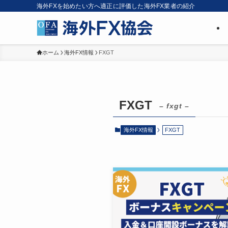
海外FXを始めたい方へ適正に評価した海外FX業者の紹介
ホーム
海外FX情報
FXGT
FXGT
– fxgt –
海外FX情報
FXGT