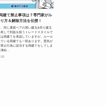
の両建て禁止事項は？専門家がル
やり方＆解除方法を伝授！
は、同じ通貨ペアの買い建玉&売り建玉
保有して利益を狙うトレードスタイルで
GTは両建てを承認していますが、ルール
れている両建ても一部あります。悪気が
、禁止行為に該当する両建てをしてしま
結...
月1日