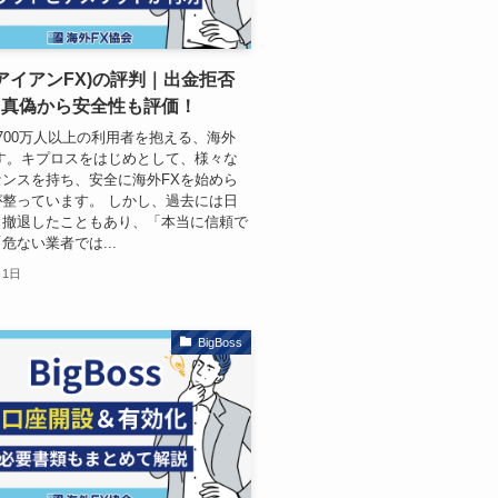
X(アイアンFX)の評判｜出金拒否
ミ真偽から安全性も評価！
Xは1700万人以上の利用者を抱える、海外
す。キプロスをはじめとして、様々な
ンスを持ち、安全に海外FXを始めら
整っています。 しかし、過去には日
ら撤退したこともあり、「本当に信頼で
危ない業者では...
月1日
BigBoss