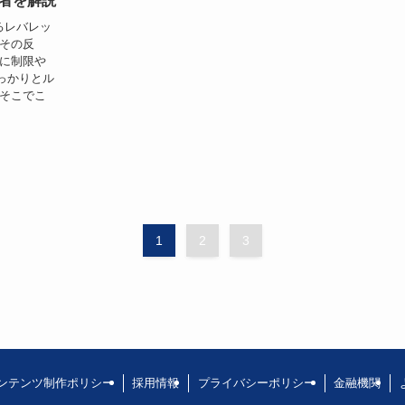
者を解説
えるレバレッ
 その反
ジに制限や
っかりとル
 そこでこ
1
2
3
ンテンツ制作ポリシー
採用情報
プライバシーポリシー
金融機関