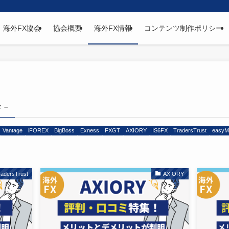
海外FX協会
協会概要
海外FX情報
コンテンツ制作ポリシー
x –
Vantage
iFOREX
BigBoss
Exness
FXGT
AXIORY
IS6FX
TradersTrust
easyM
radersTrust
AXIORY