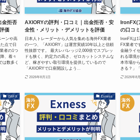
判！出金拒否
AXIORYの評判・口コミ｜出金拒否・安
IronF
評価
全性・メリット・デメリットを評価
の口コ
ンペーンや高
日本人トレーダーから人気を集める海外FX業者
IronF
った点で日
の一つ、「AXIORY」は運営実績10年以上と信頼
FX業者で
業者の1つ
性抜群です。 最大レバレッジ2,000倍でスプレッ
金融ライセ
以降、着々
ドも狭く、約定力の高さ、ゼロカットシステムな
れる環境が
では数多く
ど、稼ぎやすい取引環境を提供しているので
本市場か
「AXIORYで口座開設しよう...
きる？」「
2026年8月1日
2026年8
IS6FX
Exness