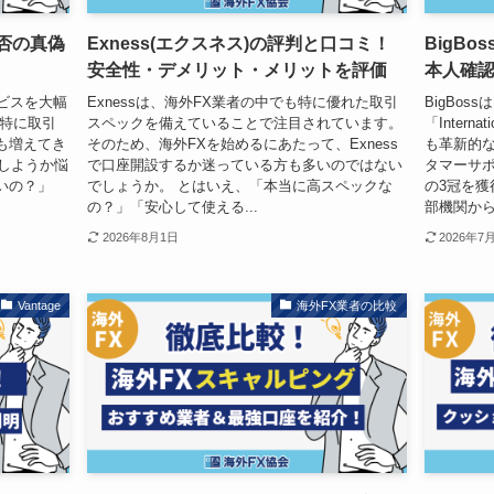
拒否の真偽
Exness(エクスネス)の評判と口コミ！
BigB
安全性・デメリット・メリットを評価
本人確
ービスを大幅
Exnessは、海外FX業者の中でも特に優れた取引
BigBos
。特に取引
スペックを備えていることで注目されています。
「Internat
も増えてき
そのため、海外FXを始めるにあたって、Exness
も革新的な
設しようか悩
で口座開設するか迷っている方も多いのではない
タマーサポ
いの？」
でしょうか。 とはいえ、「本当に高スペックな
の3冠を獲
の？」「安心して使える...
部機関から
2026年8月1日
2026年7
Vantage
海外FX業者の比較