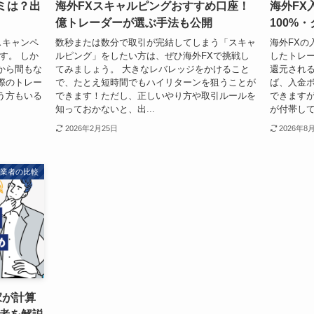
口コミは？出
海外FXスキャルピングおすすめ口座！
海外FX
億トレーダーが選ぶ手法も公開
100%
スキャンペ
数秒または数分で取引が完結してしまう「スキャ
海外FXの
す。 しか
ルピング」をしたい方は、ぜひ海外FXで挑戦し
したトレ
から間もな
てみましょう。 大きなレバレッジをかけること
還元される
際のトレー
で、たとえ短時間でもハイリターンを狙うことが
ば、入金ボ
う方もいる
できます！ただし、正しいやり方や取引ルールを
できます
知っておかないと、出...
が付帯して
2026年2月25日
2026年8
X業者の比較
家が計算